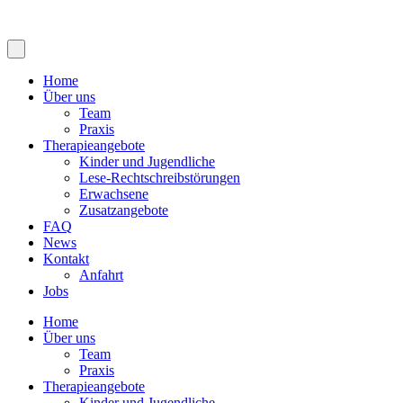
Home
Über uns
Team
Praxis
Therapieangebote
Kinder und Jugendliche
Lese-Rechtschreibstörungen
Erwachsene
Zusatzangebote
FAQ
News
Kontakt
Anfahrt
Jobs
Home
Über uns
Team
Praxis
Therapieangebote
Kinder und Jugendliche