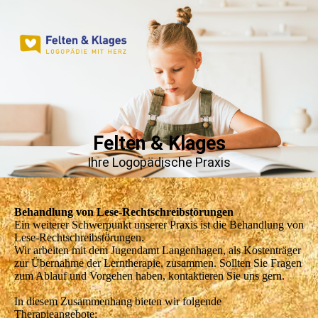
Felten & Klages
Ihre Logopädische Praxis
Behandlung von Lese-Rechtschreibstörungen
Ein weiterer Schwerpunkt unserer Praxis ist die Behandlung von
Lese-Rechtschreibstörungen.
Wir arbeiten mit dem Jugendamt Langenhagen, als Kostenträger
zur Übernahme der Lerntherapie, zusammen. Sollten Sie Fragen
zum Ablauf und Vorgehen haben, kontaktieren Sie uns gern.
In diesem Zusammenhang bieten wir folgende
Therapieangebote: